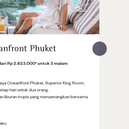
nfront Phuket
Wy
dari Rp 2.623.000* untuk 3 malam
Libur
3.033
ya Oceanfront Phuket, Superior King Room,
Nikma
iap hari untuk dua orang.
Bay, t
an liburan tropis yang menyenangkan bersama
Pesan 
Wyndh
laku
*Syara