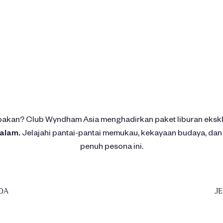
pakan? Club Wyndham Asia menghadirkan paket liburan eksklus
alam.
Jelajahi pantai-pantai memukau, kekayaan budaya, dan 
penuh pesona ini.
DA
J