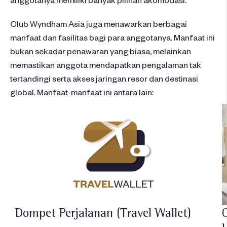
Club Wyndham Asia juga
menawarkan
berbagai
manfaat
dan
fasilitas
bagi
para
anggotanya
. Manfaat
ini
bukan
sekadar
penawaran
yang
biasa
,
melainkan
memastikan
anggota
mendapatkan
pengalaman
tak
tertandingi
serta
akses
jaringan
resor
dan
destinasi
global. Manfaat-
manfaat
ini
antara
lain:
Dompet
Perjalanan
(Travel Wallet)