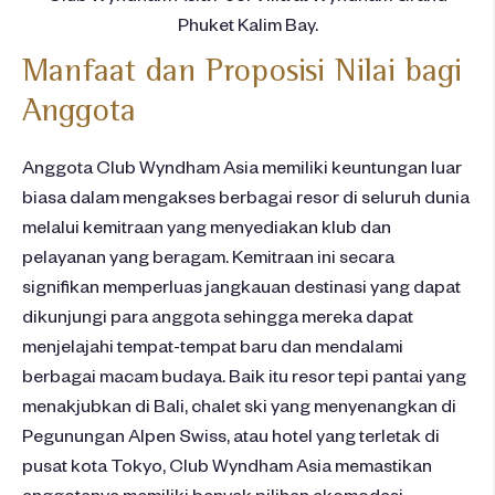
Phuket Kalim Bay.
Manfaat dan
Proposisi
Nilai
bagi
Anggota
Anggota
Club Wyndham Asia
memiliki
keuntungan
luar
biasa
dalam
mengakses
berbagai
resor
di
seluruh
dunia
melalui
kemitraan
yang
menyediakan
klub
dan
pelayanan
yang
beragam
.
Kemitraan
ini
secara
signifikan
memperluas
jangkauan
destinasi
yang
dapat
dikunjungi
para
anggota
sehingga
mereka
dapat
menjelajahi
tempat-tempat
baru
dan
mendalami
berbagai
macam
budaya
. Baik
itu
resor
tepi
pantai
yang
menakjubkan
di Bali, chalet ski yang
menyenangkan
di
Pegunungan
Alpen Swiss,
atau
hotel yang
terletak
di
pusat
kota
Tok
yo, Club Wyndham Asia
memastikan
anggotanya
memiliki
banyak
pilihan
akomodasi
.