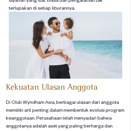
terlupakan di setiap liburannya.
Kekuatan
Ulasan
Anggota
Di Club Wyndham Asia,
berbagai
ulasan
dari
anggota
memiliki
arti
penting
dalam
membentuk
evolusi
program
keanggotaan
. Perusahaan
telah
menyadari
bahwa
anggotanya
adalah
aset
yang paling
berharga
dan