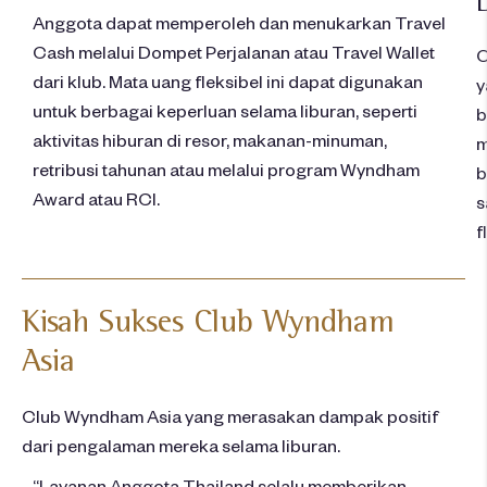
Anggota
dapat
memperoleh
dan
menukarkan
Travel
Cash
melalui
Dompet
Perjalanan
atau
Travel Wallet
C
dari
klub
. Mata uang
fleksibel
ini
dapat
digunakan
y
untuk
berbagai
keperluan
selama
liburan
,
seperti
b
aktivitas
hiburan
di
resor
,
makanan-minuman
,
m
retribusi
tahunan
atau
melalui
program Wyndham
b
Award
atau
RCI.
s
f
Kisah
Sukses Club Wyndham
Asia
Club Wyndham Asia yang
merasakan
dampak
positif
dari
pengalaman
mereka
selama
liburan
.
“Layanan Anggota Thailand selalu memberikan