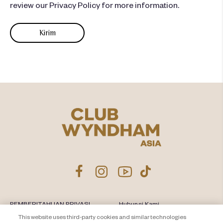
review our Privacy Policy for more information.
PEMBERITAHUAN PRIVASI
Hubungi Kami
This website uses third-party cookies and similar technologies
About Travel + Leisure Co
Peta Situs