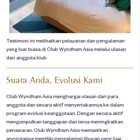
Testimoni
ini
melihatkan
pelayanan
dan
pengalaman
yang
luar
biasa
di Club Wyndham Asia
melalui
ulasan
dari
anggota
klub
.
Suara Anda,
Evolusi
Kami
Club Wyndham Asia menghargai ulasan dari para
anggota dan secara aktif menyertakannya ke dalam
program evolusi keanggotaan. Dengan secara aktif
mengumpulkan tanggapan dan terus meningkatkan
penawaran, Club Wyndham Asia memastikan
anggotanya memiliki pengalaman liburan yang luar