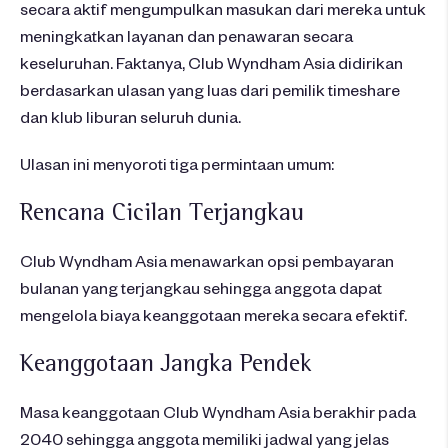
secara
aktif
mengumpulkan
masukan
dari
mereka
untuk
meningkatkan
layanan
dan
penawaran
secara
keseluruhan
.
Faktanya
, Club Wyndham Asia
didirikan
berdasarkan
ulasan
yang
luas
dari
pemilik
timeshare
dan
klub
liburan
seluruh
dunia.
Ulasan
ini
menyoroti
tiga
permintaan
umum
:
R
encana
Cicilan
Terjangkau
Club Wyndham Asia
menawarkan
opsi
pembayaran
bulanan
yang
terjangkau
sehingga
anggota
dapat
mengelola
biaya
keanggotaan
mereka
secara
efektif
.
Keanggotaan
Jangka
Pendek
Masa
keanggotaan
Club Wyndham Asia
berakhir
pada
2040
sehingga
anggota
memiliki
jadwal
yang
jelas