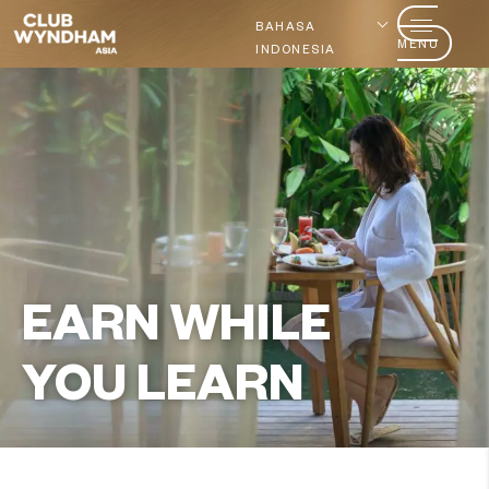
BAHASA
MENU
INDONESIA
EARN WHILE
YOU LEARN