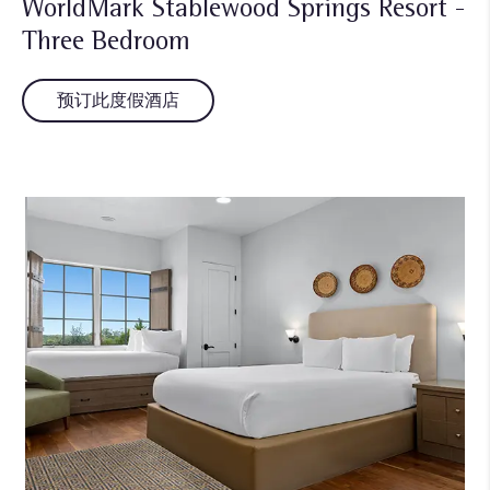
WorldMark Stablewood Springs Resort -
Three Bedroom
预订此度假酒店