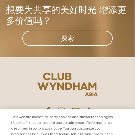
想要为共享的美好时光
增添更
多价值吗？
探索
This website uses third-party cookies and similar technologies
(“cookies”) that collect and use certain types of information as
described in our privacy notice. You can customize your
隐私声明
联系我们
preferences by clicking the “Cookie Settings” link here or in the