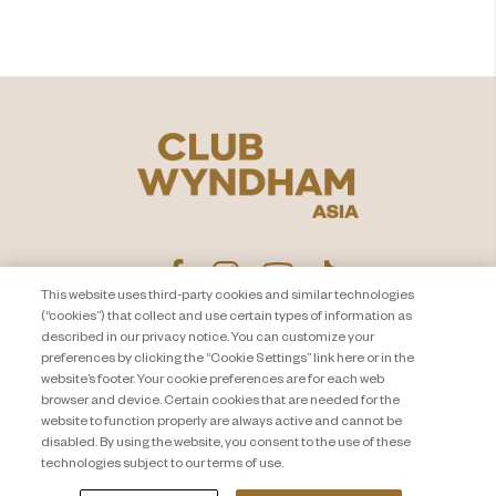
探索
This website uses third-party cookies and similar technologies
(“cookies”) that collect and use certain types of information as
described in our privacy notice. You can customize your
隐私声明
联系我们
preferences by clicking the “Cookie Settings” link here or in the
website’s footer. Your cookie preferences are for each web
About Travel + Leisure Co
网站地图
browser and device. Certain cookies that are needed for the
条款和条件
Cookie Settings
website to function properly are always active and cannot be
disabled. By using the website, you consent to the use of these
technologies subject to our terms of use.