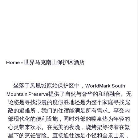
4647 East Francisco Drive , Phoenix, AZ
85044
+1(602) 386-1900
预订此度假酒店
Home
»
世界马克南山保护区酒店
坐落于凤凰城原始保护区中，WorldMark South
Mountain Preserve提供了自然与奢华的和谐融合。无
论您是寻找浪漫的度假胜地还是为整个家庭寻找宽
敞的避难所，我们的住宿能满足所有需求。享受内
部现代化的便利设施，同时外部的喷泉垫为年轻的
心灵带来欢乐。在完美的夜晚，烧烤架等待着在繁
星下的烹饪冒险。直接通往远足小径和全景山景，