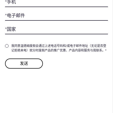
我同意温德姆度假会通过上述电话号码和/或电子邮件地址（无论是否登
记拒绝来电）就分时度假产品的推广优惠、产品内容和服务与我联系。*
想要为共享的美好时光
增添更
多价值吗？