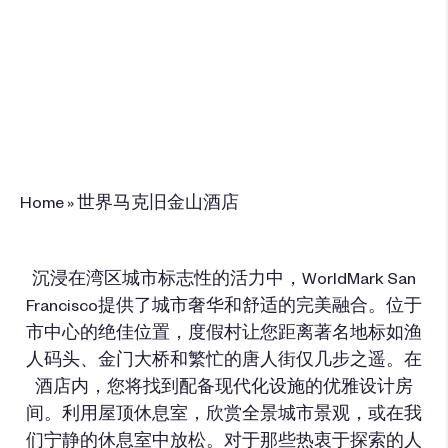
590 Bush Street , San Francisco, CA
94108
+1 (415) 248-2800
预订此度假酒店
Home
»
世界马克旧金山酒店
沉浸在湾区城市标志性的活力中，WorldMark San
Francisco提供了城市奢华和舒适的完美融合。位于
市中心的
绝佳
位置，度假村让您距离著名地标如渔
人码头、金门大桥和繁忙的唐人街仅几步之遥。在
酒店
内，您将找到配备现代化设施的优雅设计房
间。利用屋顶休息室，欣赏全景城市景观，或在我
们宁静的休息室中放松。对于那些热衷于探索的人