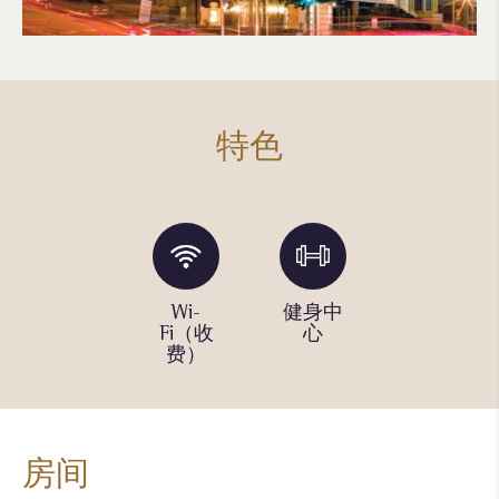
特色
洗衣设
Wi-
健身中
带壁炉
施
Fi（收
心
的大堂
费）
房间