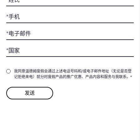
我同意温德姆度假会通过上述电话号码和/或电子邮件地址（无论是否登
记拒绝来电）就分时度假产品的推广优惠、产品内容和服务与我联系。*
想要为共享的美好时光
增添更
多价值吗？