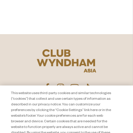
探索
This website uses third-party cookies and similar technologies
(“cookies”) that collect and use certain types of information as
described in our privacy notice. You can customize your
隐私声明
联系我们
preferences by clicking the “Cookie Settings” link here or in the
website’s footer. Your cookie preferences are for each web
About Travel + Leisure Co
网站地图
browser and device. Certain cookies that are needed for the
条款和条件
Cookie Settings
website to function properly are always active and cannot be
disabled. By using the website, you consent to the use of these