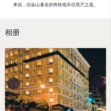
来说，旧金山著名的有轨电车仅
咫尺之遥
。
相册