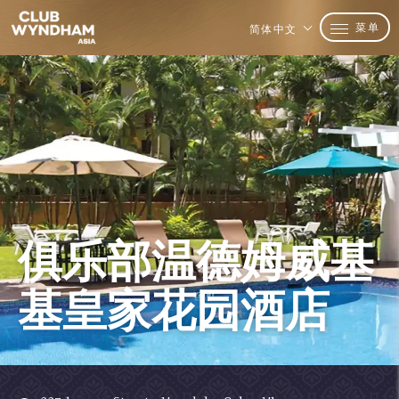
菜单
简体中文
俱乐部温德姆威基
基皇家花园酒店