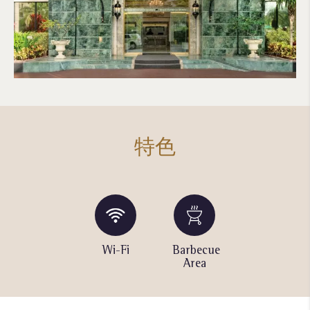
特色
Game
Wi-Fi
Barbecue
Fitness
Room
Area
Center