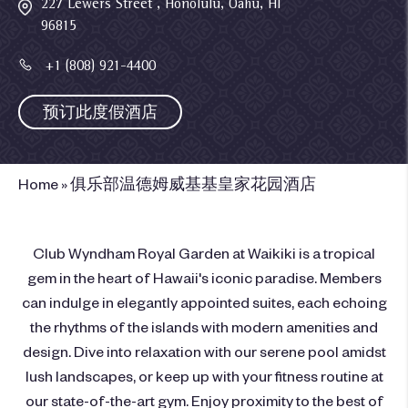
227 Lewers Street , Honolulu, Oahu, HI
96815
+1 (808) 921-4400
预订此度假酒店
Home
»
俱乐部温德姆威基基皇家花园酒店
Club Wyndham Royal Garden at Waikiki is a tropical
gem in the heart of Hawaii's iconic paradise. Members
can indulge in elegantly appointed suites, each echoing
the rhythms of the islands with modern amenities and
design. Dive into relaxation with our serene pool amidst
lush landscapes, or keep up with your fitness routine at
our state-of-the-art gym. Enjoy proximity to the best of