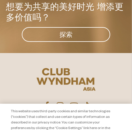
想要为共享的美好时光
增添更
多价值吗？
探索
This website uses third-party cookies and similar technologies
(“cookies”) that collect and use certain types of information as
described in our privacy notice. You can customize your
隐私声明
联系我们
preferences by clicking the “Cookie Settings” link here or in the