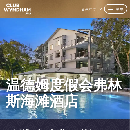
菜单
简体中文
温德姆度假会弗林
斯海滩酒店