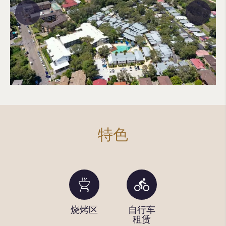
特色
阳光躺
烧烤区
自行车
儿童游
椅
租赁
乐场