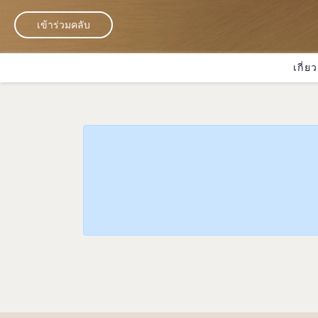
เข้าร่วมคลับ
เกี่ย