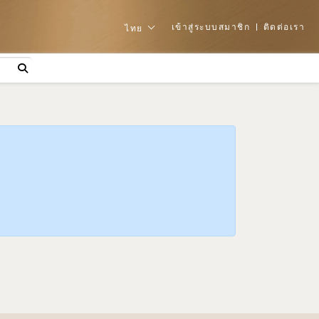
เข้าสู่ระบบสมาชิก
ติดต่อเรา
ไทย