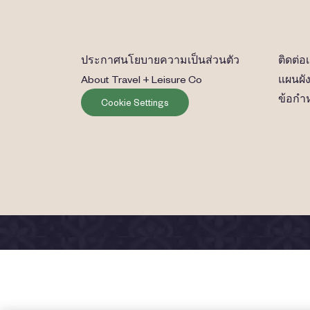
ประกาศนโยบายความเป็นส่วนตัว
ติดต่อ
About Travel + Leisure Co
แผนผัง
ข้อกำ
Cookie Settings