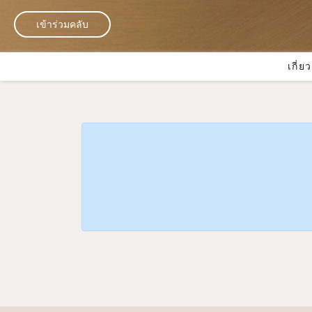
เข้าร่วมคลับ
เกี่ย